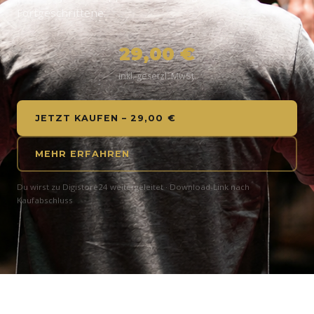
Fortgeschrittene.
29,00 €
inkl. gesetzl. MwSt.
JETZT KAUFEN – 29,00 €
MEHR ERFAHREN
Du wirst zu Digistore24 weitergeleitet · Download-Link nach
Kaufabschluss