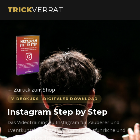
TRICK
VERRAT
← Zurück zum Shop
VIDEOKURS · DIGITALER DOWNLOAD
Instagram Step by Step
Das Videotraining zu Instagram für Zauberer und
Eventkünstler. Über zwei Stunden ausführliche und
praxiserprobte Tipps – für Einsteiger und