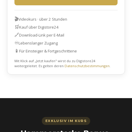
🎬
Videokurs · über 2 Stunden
🛒
Kauf über Digistore24
🔗
Download-Link per E-Mail
♾️
Lebenslanger Zugang
📱
Für Einsteiger & Fortgeschrittene
Mit Klick auf „Jetzt kaufen" wirst du zu Digistore24
weitergeleitet. Es gelten deren
Datenschutzbestimmungen
.
EXKLUSIV IM KURS